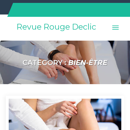
Skip
to
content
Revue Rouge Declic
CATEGORY :
BIEN-ÊTRE