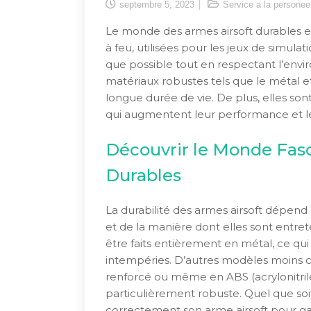
septembre 5, 2023
Service a la personee
Le monde des armes airsoft durables e
à feu, utilisées pour les jeux de simulat
que possible tout en respectant l’envi
matériaux robustes tels que le métal et
longue durée de vie. De plus, elles so
qui augmentent leur performance et le
Découvrir le Monde Fasc
Durables
La durabilité des armes airsoft dépend
et de la manière dont elles sont ent
être faits entièrement en métal, ce qui 
intempéries. D’autres modèles moins c
renforcé ou même en ABS (acrylonitrile
particulièrement robuste. Quel que soit l
correctement son arme airsoft pour gar